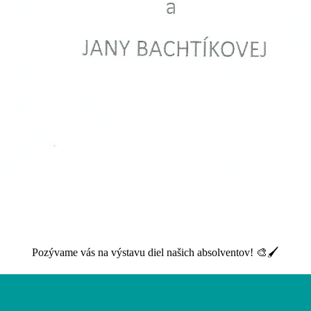
Pozývame vás na výstavu diel našich absolventov!
🎨
🖌️