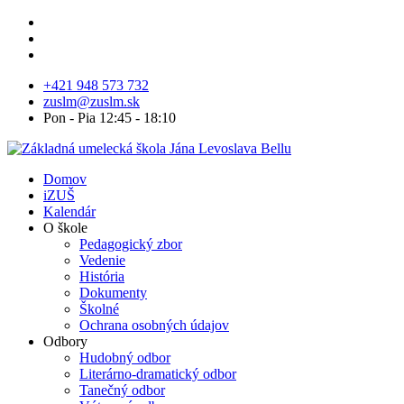
+421 948 573 732
zuslm@zuslm.sk
Pon - Pia 12:45 - 18:10
Domov
iZUŠ
Kalendár
O škole
Pedagogický zbor
Vedenie
História
Dokumenty
Školné
Ochrana osobných údajov
Odbory
Hudobný odbor
Literárno-dramatický odbor
Tanečný odbor