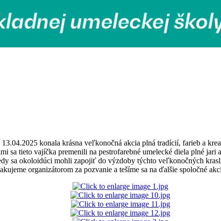
04.2025 konala krásna veľkonočná akcia plná tradícií, farieb a kreativ
i sa tieto vajíčka premenili na pestrofarebné umelecké diela plné jari 
dy sa okoloidúci mohli zapojiť do výzdoby týchto veľkonočných krasl
akujeme organizátorom za pozvanie a tešíme sa na ďalšie spoločné akci