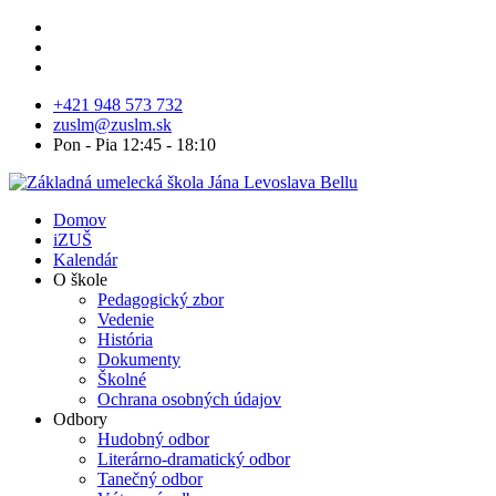
+421 948 573 732
zuslm@zuslm.sk
Pon - Pia 12:45 - 18:10
Domov
iZUŠ
Kalendár
O škole
Pedagogický zbor
Vedenie
História
Dokumenty
Školné
Ochrana osobných údajov
Odbory
Hudobný odbor
Literárno-dramatický odbor
Tanečný odbor