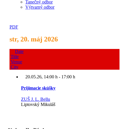
Tanečný odbor
Výtvarný odbor
PDF
str, 20. máj 2026
Date
Title
Venue
City
20.05.26
, 14:00 h
-
17:00 h
Prijímacie skúšky
ZUŠ J. L. Bellu
Liptovský Mikuláš