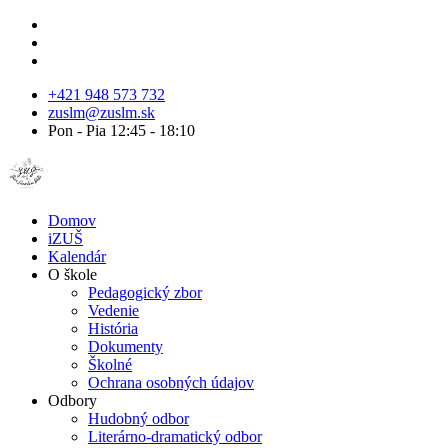
+421 948 573 732
zuslm@zuslm.sk
Pon - Pia 12:45 - 18:10
Domov
iZUŠ
Kalendár
O škole
Pedagogický zbor
Vedenie
História
Dokumenty
Školné
Ochrana osobných údajov
Odbory
Hudobný odbor
Literárno-dramatický odbor