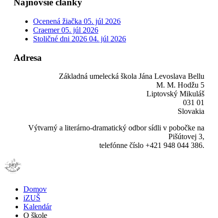
Najnovšie články
Ocenená žiačka
05. júl 2026
Craemer
05. júl 2026
Stoličné dni 2026
04. júl 2026
Adresa
Základná umelecká škola Jána Levoslava Bellu
M. M. Hodžu 5
Liptovský Mikuláš
031 01
Slovakia
Výtvarný a literárno-dramatický odbor sídli v pobočke na
Pišútovej 3,
telefónne číslo +421 948 044 386.
Domov
iZUŠ
Kalendár
O škole