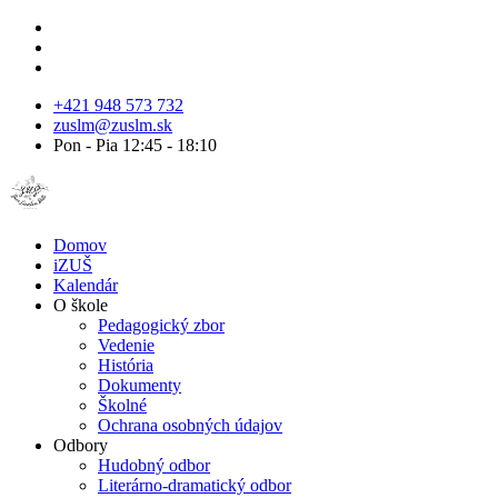
+421 948 573 732
zuslm@zuslm.sk
Pon - Pia 12:45 - 18:10
Domov
iZUŠ
Kalendár
O škole
Pedagogický zbor
Vedenie
História
Dokumenty
Školné
Ochrana osobných údajov
Odbory
Hudobný odbor
Literárno-dramatický odbor