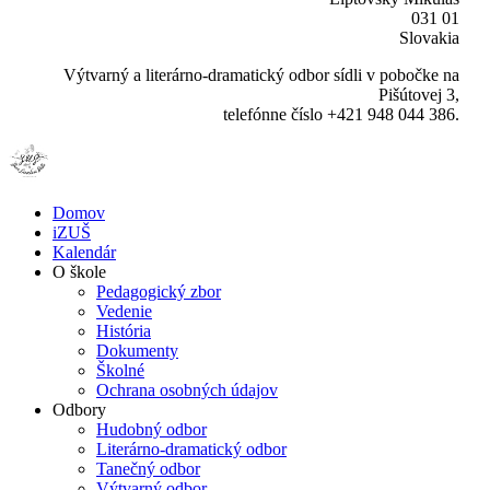
031 01
Slovakia
Výtvarný a literárno-dramatický odbor sídli v pobočke na
Pišútovej 3,
telefónne číslo +421 948 044 386.
Domov
iZUŠ
Kalendár
O škole
Pedagogický zbor
Vedenie
História
Dokumenty
Školné
Ochrana osobných údajov
Odbory
Hudobný odbor
Literárno-dramatický odbor
Tanečný odbor
Výtvarný odbor